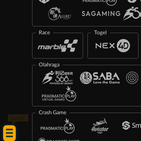
Race
Togel
Olahraga
Crash Game
Tap Me!