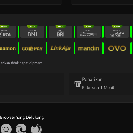
arikan tidak dapat diproses
Penarikan
Rata-rata 1 Menit
Browser Yang Didukung