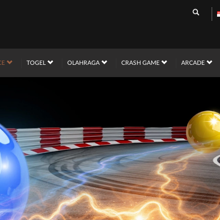
CE
TOGEL
OLAHRAGA
CRASH GAME
ARCADE