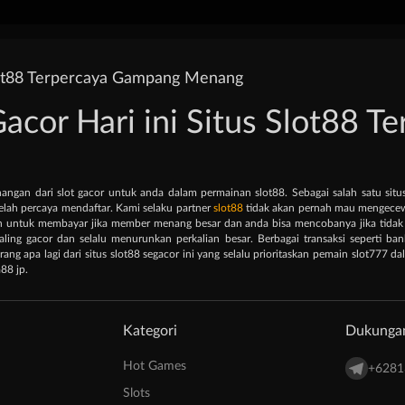
Slot88 Terpercaya Gampang Menang
acor Hari ini Situs Slot88 
angan dari slot gacor untuk anda dalam permainan slot88. Sebagai salah satu situ
elah percaya mendaftar. Kami selaku partner
slot88
tidak akan pernah mau mengecewa
 untuk membayar jika member menang besar dan anda bisa mencobanya jika tidak p
ling gacor dan selalu menurunkan perkalian besar. Berbagai transaksi seperti b
g apa lagi dari situs slot88 segacor ini yang selalu prioritaskan pemain slot777 d
88 jp.
Kategori
Dukunga
Hot Games
+6281
Slots