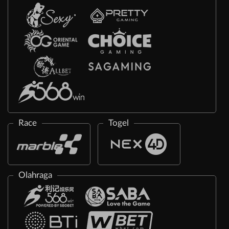
Race
Togel
Olahraga