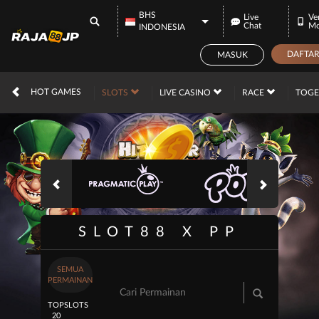
BHS
Live
Ve
Chat
Mo
INDONESIA
DAFTA
MASUK
IDR
12,676,708,
HOT GAMES
SLOTS
LIVE CASINO
RACE
TOG
SLOT88 X PP
SEMUA
PERMAINAN
TOP
SLOTS
20